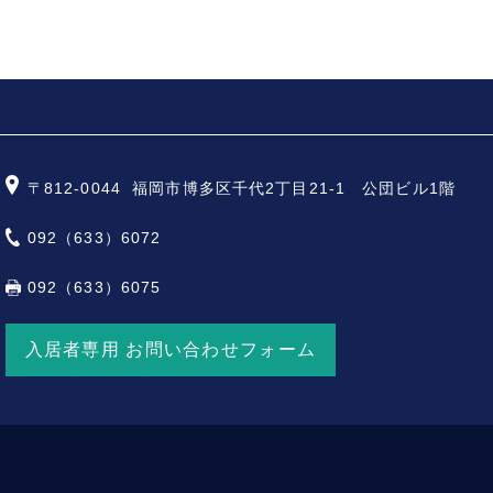
別情報などの履歴情報および特性情報を、ユーザーが当社や提携先のサ
的）
は、以下のとおりです。
〒812-0044
福岡市博多区千代2丁目21-1 公団ビル1階
るためにメールアドレスを利用する場合やユーザーに商品を送付したり
目的
092（633）6072
できるようにするために、当社に登録されている情報を入力画面に表示
092（633）6075
るものも含みます）に転送したりする目的
対応するために、お問い合わせに関する情報など当社がユーザーに対し
用状況、連絡先情報などを利用する目的
入居者専用 お問い合わせフォーム
らかじめユーザーの同意を得ることなく、第三者に個人情報を提供する
を除きます。