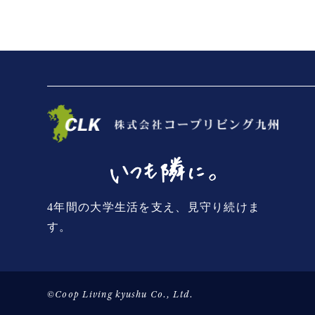
ッキー情報、位置情報、端末の個体識
る際に収集します。
第３条（個人情報を収集・利用する目
当社が個人情報を収集・利用する目的
（1）ユーザーにお知らせや連絡をす
名や住所などの連絡先情報を利用する
（2）ユーザーが簡便にデータを入力
て他のサービスなど（提携先が提供す
（3）ユーザーからのお問い合わせに
4年間の大学生活を支え、見守り続けま
となる情報や、ユーザーのサービス利
す。
第４条（個人情報の第三者提供）
当社は、次に掲げる場合を除いて、あ
©Coop Living kyushu Co., Ltd.
保護法その他の法令で認められる場合