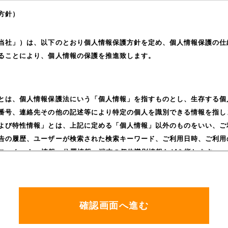
方針）
当社」）は、以下のとおり個人情報保護方針を定め、個人情報保護の仕
ることにより、個人情報の保護を推進致します。
とは、個人情報保護法にいう「個人情報」を指すものとし、生存する個
番号、連絡先その他の記述等により特定の個人を識別できる情報を指し
よび特性情報」とは、上記に定める「個人情報」以外のものをいい、ご
告の履歴、ユーザーが検索された検索キーワード、ご利用日時、ご利用
レス、クッキー情報、位置情報、端末の個体識別情報などを指します。
）
る際に氏名、住所、電話番号、メールアドレスの個人情報をお尋ねする
サービスやソフトウエア、購入した商品、閲覧したページや広告の履歴
通じてご利用の場合の当該端末の通信状態、利用に際しての各種設定情