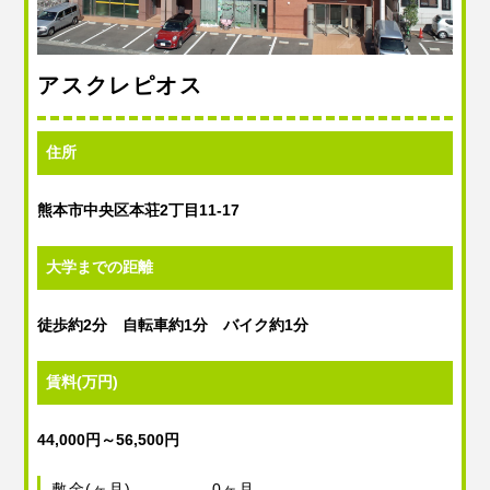
アスクレピオス
住所
熊本市中央区本荘2丁目11-17
大学までの距離
徒歩約2分 自転車約1分 バイク約1分
賃料(万円)
44,000円～56,500円
敷金(ヶ月)
0ヶ月