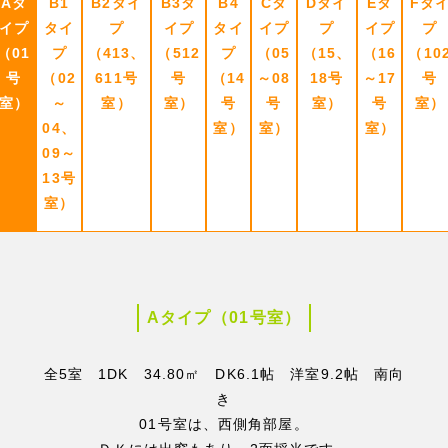
Aタ
B1
B2タイ
B3タ
B4
Cタ
Dタイ
Eタ
Fタ
イプ
タイ
プ
イプ
タイ
イプ
プ
イプ
プ
（01
プ
（413、
（512
プ
（05
（15、
（16
（10
号
（02
611号
号
（14
～08
18号
～17
号
室）
～
室）
室）
号
号
室）
号
室）
04、
室）
室）
室）
09～
13号
室）
Aタイプ（01号室）
全5室 1DK 34.80㎡ DK6.1帖 洋室9.2帖 南向
き
01号室は、西側角部屋。