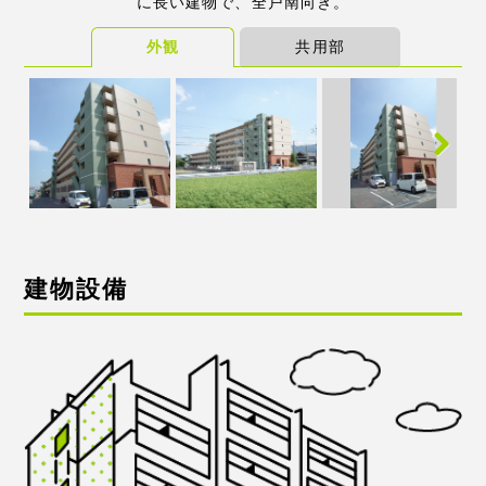
に長い建物で、全戸南向き。
外観
共用部
Next
建物設備